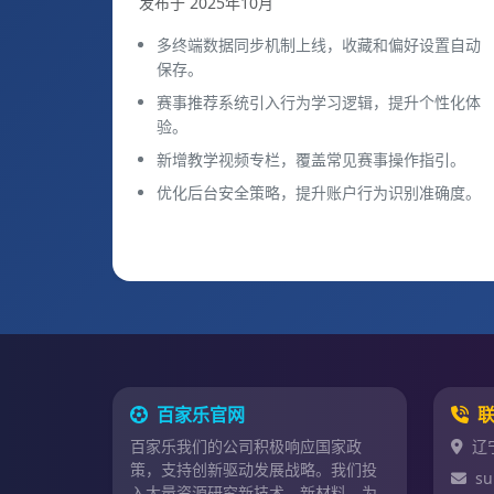
发布于 2025年10月
多终端数据同步机制上线，收藏和偏好设置自动
保存。
赛事推荐系统引入行为学习逻辑，提升个性化体
验。
新增教学视频专栏，覆盖常见赛事操作指引。
优化后台安全策略，提升账户行为识别准确度。
百家乐官网
百家乐我们的公司积极响应国家政
辽
策，支持创新驱动发展战略。我们投
su
入大量资源研究新技术、新材料，为