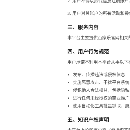
2. 用户不得以虚假信息注册账
3. 用户对其账户的所有活动和
三、服务内容
本平台主要提供百家乐官网相关
四、用户行为规范
用户承诺不利用本平台从事以下
发布、传播违法或侵权信息
实施恶意攻击、干扰平台系统
侵犯他人合法权益，包括隐私
进行任何未经授权的商业推广
使用自动化工具批量抓取、爬
五、知识产权声明