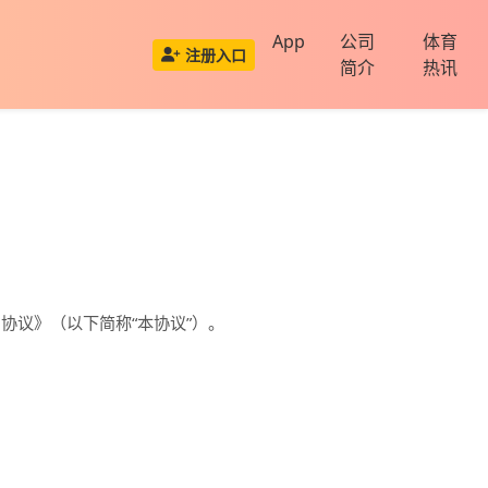
App
公司
体育
注册入口
简介
热讯
协议》（以下简称“本协议”）。