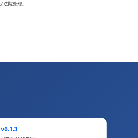
民法院处理。
v6.1.3
v6.0.0