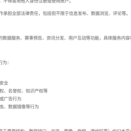
户，不得冒用他人身份注册或使用账户。
操作承担全部法律责任，包括但不限于信息发布、数据浏览、评论等。
的数据服务、赛事预告、资讯分发、用户互动等功能，具体服务内容
行为：
安全
权、名誉权、知识产权等
或广告行为
虫、数据镜像等行为