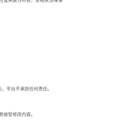
台或关联方所有，受相关法律保
失，平台不承担任何责任。
表接受修改内容。