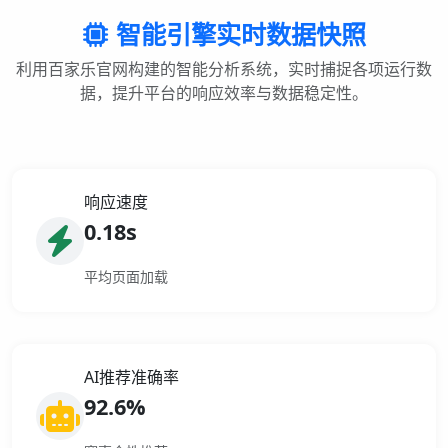
智能引擎实时数据快照
利用百家乐官网构建的智能分析系统，实时捕捉各项运行数
据，提升平台的响应效率与数据稳定性。
响应速度
0.18s
平均页面加载
AI推荐准确率
92.6%