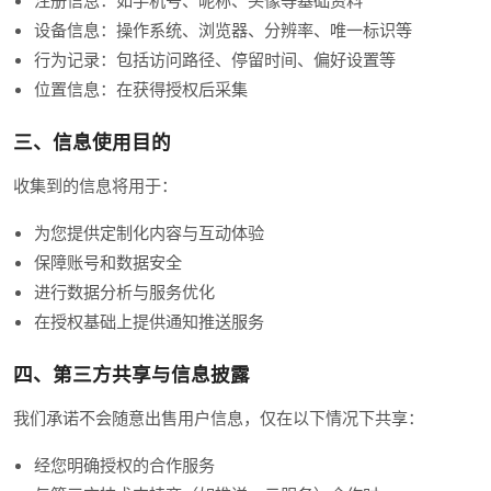
注册信息：如手机号、昵称、头像等基础资料
设备信息：操作系统、浏览器、分辨率、唯一标识等
行为记录：包括访问路径、停留时间、偏好设置等
位置信息：在获得授权后采集
三、信息使用目的
收集到的信息将用于：
为您提供定制化内容与互动体验
保障账号和数据安全
进行数据分析与服务优化
在授权基础上提供通知推送服务
四、第三方共享与信息披露
我们承诺不会随意出售用户信息，仅在以下情况下共享：
经您明确授权的合作服务