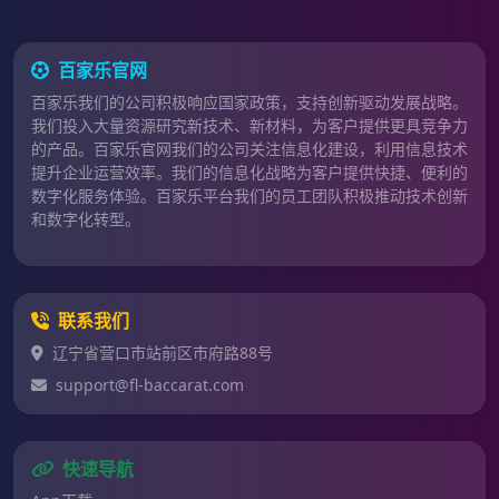
百家乐官网
百家乐我们的公司积极响应国家政策，支持创新驱动发展战略。
我们投入大量资源研究新技术、新材料，为客户提供更具竞争力
的产品。百家乐官网我们的公司关注信息化建设，利用信息技术
提升企业运营效率。我们的信息化战略为客户提供快捷、便利的
数字化服务体验。百家乐平台我们的员工团队积极推动技术创新
和数字化转型。
联系我们
辽宁省营口市站前区市府路88号
support@fl-baccarat.com
快速导航