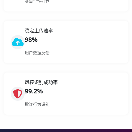
赛事个性推荐
稳定上传速率
98%
用户数据反馈
风控识别成功率
99.2%
欺诈行为识别