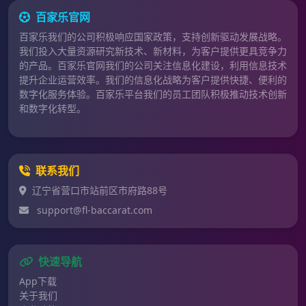
百家乐官网
百家乐我们的公司积极响应国家政策，支持创新驱动发展战略。
我们投入大量资源研究新技术、新材料，为客户提供更具竞争力
的产品。百家乐官网我们的公司关注信息化建设，利用信息技术
提升企业运营效率。我们的信息化战略为客户提供快捷、便利的
数字化服务体验。百家乐平台我们的员工团队积极推动技术创新
和数字化转型。
联系我们
辽宁省营口市站前区市府路88号
support@fl-baccarat.com
快速导航
App下载
关于我们