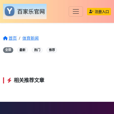
注册入口
首页
体育新闻
全部
最新
热门
推荐
相关推荐文章